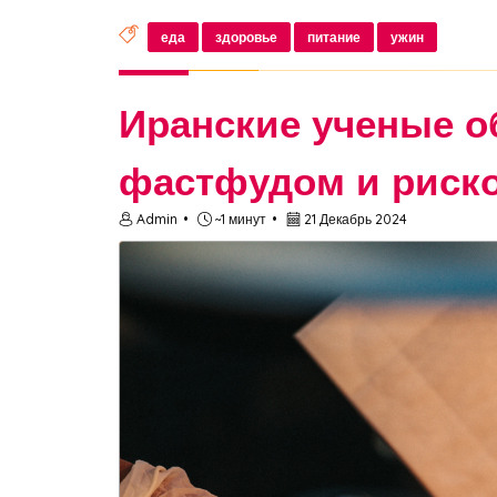
еда
здоровье
питание
ужин
Иранские ученые о
фастфудом и риск
Admin
~1 минут
21 Декабрь 2024