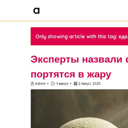
Only showing article with this tag: еда
Эксперты назвали 
портятся в жару
Admin
~1 минут
2 Август 2025