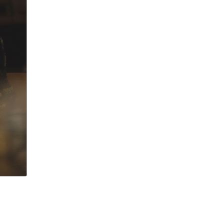
9 мая
Абхазия
аборт
аборт в частной клинике
аборты
Абу-Даби
Адам Кадыров
Адвокат
Адвокат Константин
Третьяков
Адыгея
Аэрофлот
аэропорт
АЭС
аферисты
Аффирмации
Афганистан
Африка
Агата Кристи
Агата Муцениеце