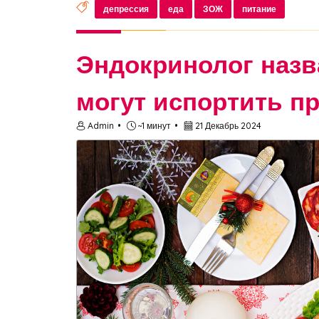
депрессия
еда
ЗОЖ
питание
Эндокринолог назв
могут испортить п
Admin
~1 минут
21 Декабрь 2024