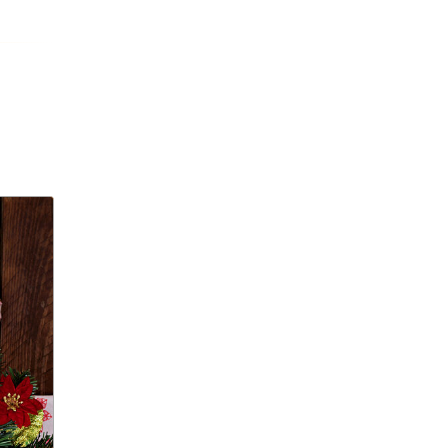
Александр Ширвиндт
Александр Точилин
Александра Трусова
Алексей Арестович
Алексей Черников
Алексей Долматов
Алексей Маклаков
Алексей Навальный
Алексей Пахомов
алименты
Алиса Казьмина
Альцгеймер
Альцгеймера
альпинистку из Перми