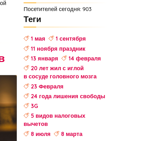
вой
Посетителей сегодня: 903
Теги
1 мая
1 сентября
11 ноября праздник
в
13 января
14 февраля
20 лет жил с иглой
в сосуде головного мозга
23 Февраля
24 года лишения свободы
3G
5 видов налоговых
вычетов
8 июля
8 марта