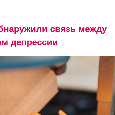
бнаружили связь между
ом депрессии