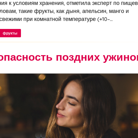
ия к условиям хранения, отметила эксперт по пище
овам, такие фрукты, как дыня, апельсин, манго и
вежими при комнатной температуре (+10–...
фрукты
опасность поздних ужино