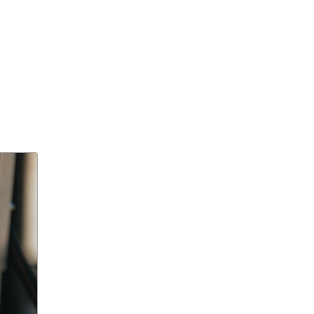
агрессивное поведение
агрессия
агро-кадры
агротуризм
Агузарова
Ахмат
Aito M9
Айсылу Чижевская
айтишники
"Ак Барс"
акалкоголь
акне
актер
актер скончался
актриса
Актриса Елена Корикова
Акушер-гинеколог
аквариум-музей
Александр Бастрыкин
Александр Бениш