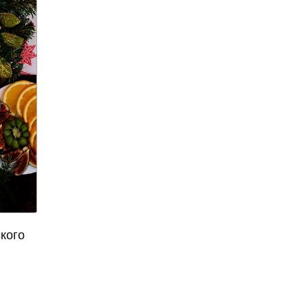
нашли в Гималаях
алкоголизм
алкоголь
алкогольное мороженное
алкогольные
калькуляторы
алкогольные настойки
алкомаркет
Алла Пугачева
аллергия
аллигатор поглотил
женщину
кого
Алсу
Алтай
«Алые паруса»
американские ученые
Американский писатель