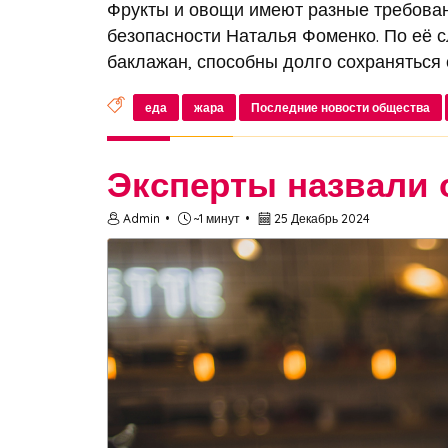
Фрукты и овощи имеют разные требован
безопасности Наталья Фоменко. По её сл
баклажан, способны долго сохраняться с
еда
жара
Последние новости общества
Эксперты назвали 
Admin
~1 минут
25 Декабрь 2024