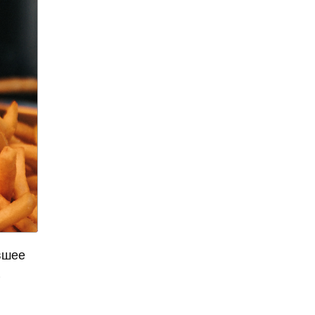
Александр Ишевский
Александр Колесов
Александр Круг
Александр Лукашенко
Александр Мамут
Александр Масляков
Александр Мясников
Александр Невский
Александр Овечкин
Александр Панкратов-
Черный
Александр Панкратов-
вшее
Чёрный
.
Александр Петров
Александр Пушкин