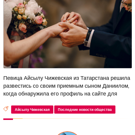
Певица Айсылу Чижевская из Татарстана решила
развестись со своим приемным сыном Даниилом,
когда обнаружила его профиль на сайте для
вызова клиентов, где он представлен с макияжем
на глазах и губах
Айсылу Чижевская
Последние новости общества