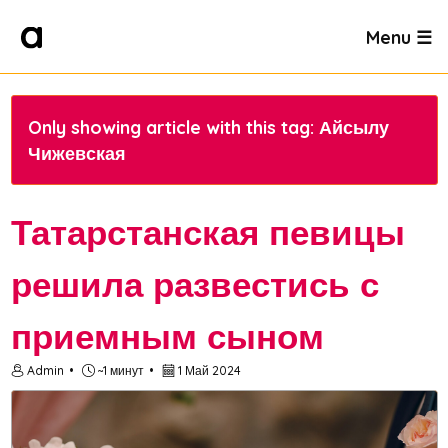
Menu ☰
Only showing article with this tag: Айсылу
Чижевская
Татарстанская певицы
решила развестись с
приемным сыном
Admin
~1 минут
1 Май 2024