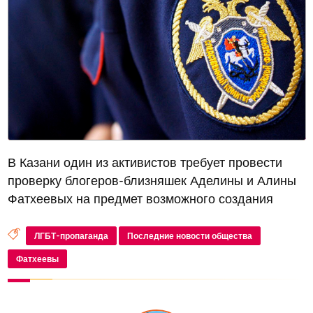
В Казани один из активистов требует провести
проверку блогеров-близняшек Аделины и Алины
Фатхеевых на предмет возможного создания
порнографии и пропаганды ЛГБТ*
ЛГБТ-пропаганда
Последние новости общества
Фатхеевы