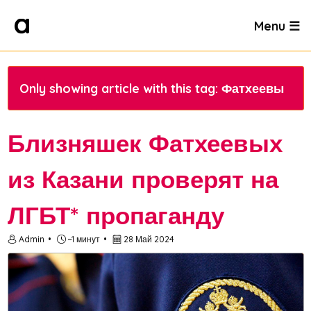
Menu ☰
Only showing article with this tag: Фатхеевы
Близняшек Фатхеевых
из Казани проверят на
ЛГБТ* пропаганду
Admin
~1 минут
28 Май 2024