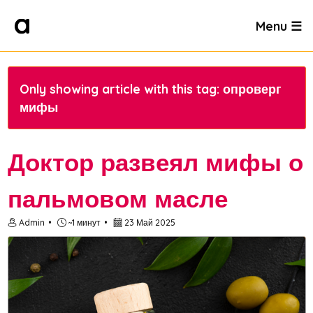
Menu ☰
Only showing article with this tag: опроверг
мифы
Доктор развеял мифы о
пальмовом масле
Admin
~1 минут
23 Май 2025