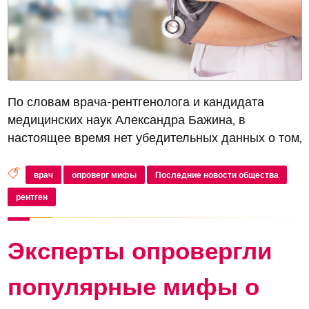
По словам врача-рентгенолога и кандидата
медицинских наук Александра Бажина, в
настоящее время нет убедительных данных о том,
что рентгенологические исследования, такие как
компьютерная томография (КТ) и
врач
опроверг мифы
Последние новости общества
рентгенография, непосредственно способствуют
рентген
р...
Эксперты опровергли
популярные мифы о