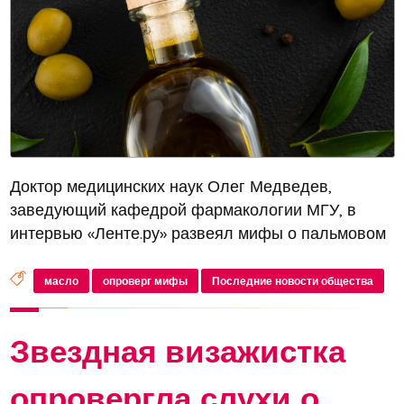
Доктор медицинских наук Олег Медведев,
заведующий кафедрой фармакологии МГУ, в
интервью «Ленте.ру» развеял мифы о пальмовом
масле, часто критикуемом за высокое содержание
насыщенных жиров. Он отметил, что это масло не
масло
опроверг мифы
Последние новости общества
запрещено к употреблению ни в од...
Звездная визажистка
опровергла слухи о