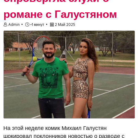
романе с Галустяном
Admin
~1 минут
2 Май 2025
На этой неделе комик Михаил Галустян
шокировал поклонников новостью о разводе с