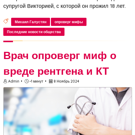
супругой Викторией, с которой он прожил 18 лет.
Несмотря на кажущуюся идиллию в их браке,
теперь сердце юмориста свободно. Сразу после
Михаил Галустян
опроверг мифы
объявления о разводе появились слух...
Последние новости общества
Врач опроверг миф о
вреде рентгена и КТ
Admin
~1 минут
8 Ноябрь 2024