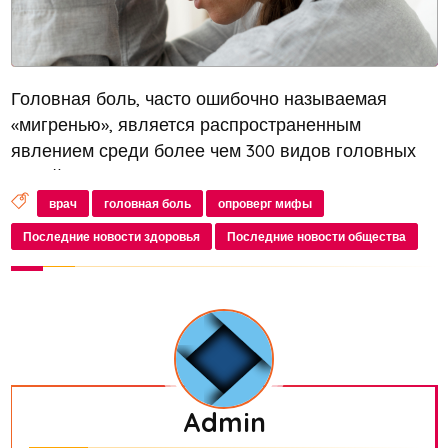
Головная боль, часто ошибочно называемая
«мигренью», является распространенным
явлением среди более чем 300 видов головных
болей. Невролог и цефалголог Кирилл
Скоробогатых поделился подробностями на эту
врач
головная боль
опроверг мифы
тему. Он отметил, что головные боли обычно
Последние новости здоровья
Последние новости общества
связ...
Admin