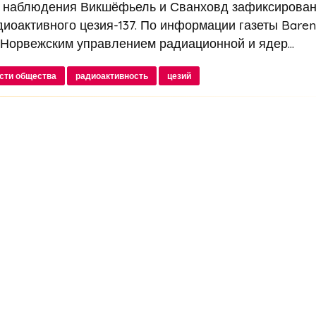
о наблюдения Викшёфьель и Сванховд зафиксирова
иоактивного цезия-137. По информации газеты Baren
Норвежским управлением радиационной и ядер...
сти общества
радиоактивность
цезий