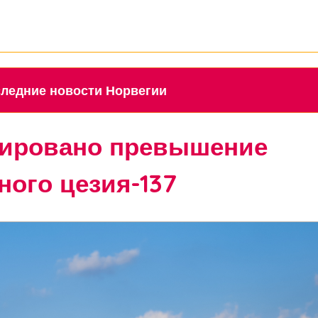
 Последние новости Норвегии
сировано превышение
ного цезия-137