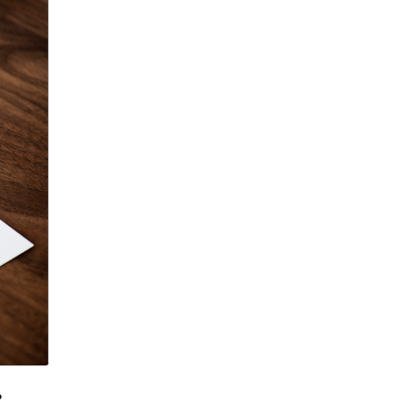
9 мая
Абхазия
аборт
аборт в частной клинике
аборты
Абу-Даби
Адам Кадыров
Адвокат
Адвокат Константин
Третьяков
Адыгея
Аэрофлот
аэропорт
АЭС
аферисты
Аффирмации
Афганистан
Африка
Агата Кристи
ь
Агата Муцениеце