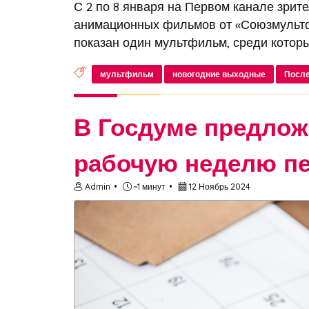
С 2 по 8 января на Первом канале зрит
анимационных фильмов от «Союзмультф
показан один мультфильм, среди которых
мультфильм
новогодние выходные
После
В Госдуме предло
рабочую неделю п
Admin
~1 минут
12 Ноябрь 2024