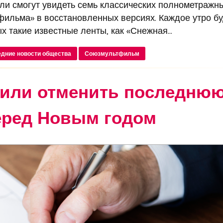
ели смогут увидеть семь классических полнометражн
ильма» в восстановленных версиях. Каждое утро бу
 такие известные ленты, как «Снежная...
дние новости общества
Союзмультфильм
жили отменить последню
еред Новым годом