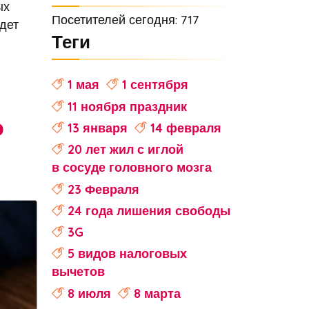
ых
Посетителей сегодня: 717
дет
Теги
1 мая
1 сентября
11 ноября праздник
ю
13 января
14 февраля
20 лет жил с иглой
в сосуде головного мозга
23 Февраля
24 года лишения свободы
3G
5 видов налоговых
вычетов
8 июля
8 марта