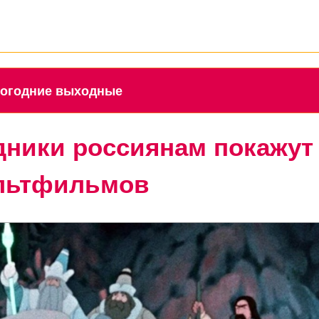
 новогодние выходные
дники россиянам покажут
ультфильмов