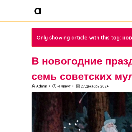
Only showing article with this tag:
В новогодние праз
семь советских м
Admin
~1 минут
27 Декабрь 2024