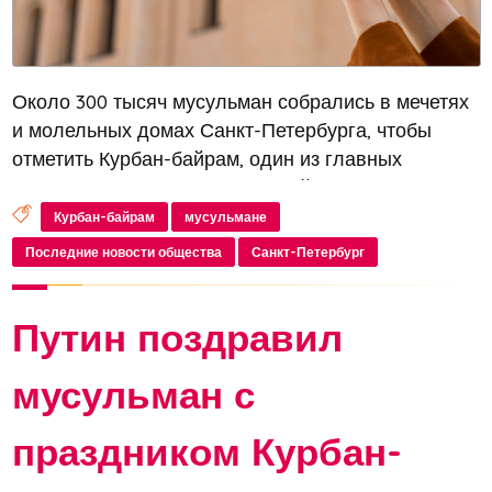
Около 300 тысяч мусульман собрались в мечетях
и молельных домах Санкт-Петербурга, чтобы
отметить Курбан-байрам, один из главных
праздников ислама. В Соборной мечети на
Петроградском острове более 100 тысяч человек
Курбан-байрам
мусульмане
приняли участие в праздничной молитв...
Последние новости общества
Санкт-Петербург
Путин поздравил
мусульман с
праздником Курбан-