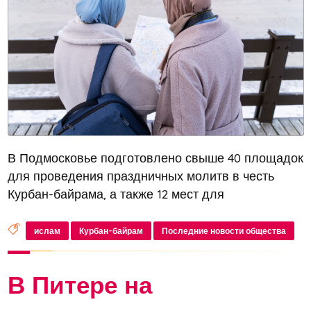
В Подмосковье подготовлено свыше 40 площадок
для проведения праздничных молитв в честь
Курбан-байрама, а также 12 мест для
осуществления обряда жертвоприношения.
Мусульманам настоятельно рекомендуется
ислам
Курбан-байрам
Последние новости общества
проводить обряды только на этих специально
отведе...
В Питере на