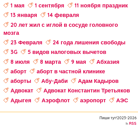
1 мая
1 сентября
11 ноября праздник
13 января
14 февраля
20 лет жил с иглой в сосуде головного
мозга
23 Февраля
24 года лишения свободы
3G
5 видов налоговых вычетов
8 июля
8 марта
9 мая
Абхазия
аборт
аборт в частной клинике
аборты
Абу-Даби
Адам Кадыров
Адвокат
Адвокат Константин Третьяков
Адыгея
Аэрофлот
аэропорт
АЭС
аферисты
Аффирмации
Афганистан
Пиши тут!2023-2026
Африка
Агата Кристи
RSS
Агата Муцениеце