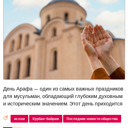
День Арафа — один из самых важных праздников
для мусульман, обладающий глубоким духовным
и историческим значением. Этот день приходится
на 9-й день месяца зуль-хиджа по исламскому
лунному календарю и предшествует великому
ислам
Курбан-байрам
Последние новости общества
празднику Курбан-байрам (Ид...