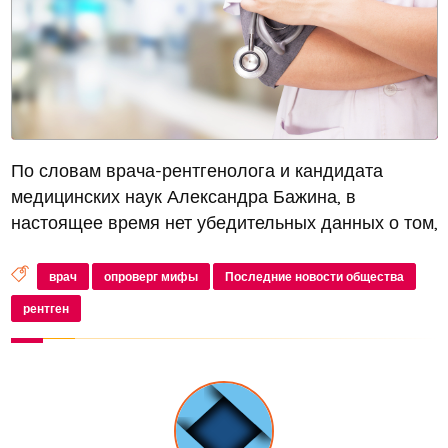
По словам врача-рентгенолога и кандидата
медицинских наук Александра Бажина, в
настоящее время нет убедительных данных о том,
что рентгенологические исследования, такие как
компьютерная томография (КТ) и
врач
опроверг мифы
Последние новости общества
рентгенография, непосредственно способствуют
рентген
р...