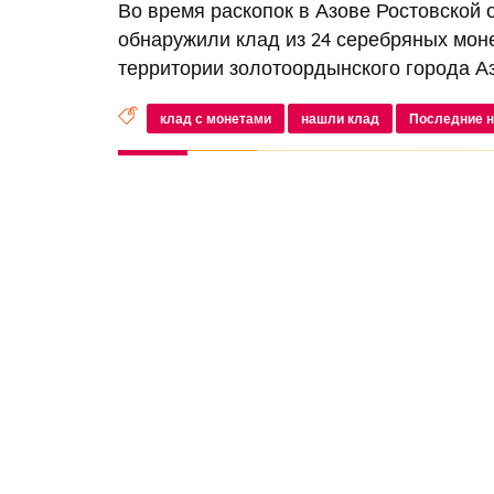
Во время раскопок в Азове Ростовской 
обнаружили клад из 24 серебряных моне
территории золотоордынского города Аза
клад с монетами
нашли клад
Последние н