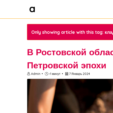
Only showing article with this tag: к
В Ростовской обла
Петровской эпохи
Admin
~1 минут
7 Январь 2024