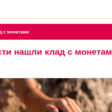
лад с монетами
сти нашли клад с монета