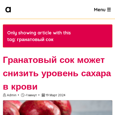
Menu ☰
Only showing article with this
tag: гранатовый сок
Гранатовый сок может
снизить уровень сахара
в крови
Admin
~1 минут
19 Март 2024