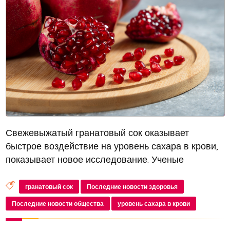
Свежевыжатый гранатовый сок оказывает
быстрое воздействие на уровень сахара в крови,
показывает новое исследование. Ученые
отмечают, что антиоксиданты в соке могут
регулировать метаболизм глюкозы, что
гранатовый сок
Последние новости здоровья
способствует снижению уровня сахара уже через
Последние новости общества
уровень сахара в крови
15...