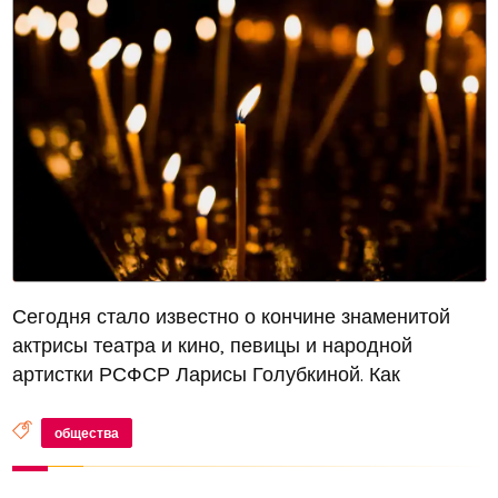
Сегодня стало известно о кончине знаменитой
актрисы театра и кино, певицы и народной
артистки РСФСР Ларисы Голубкиной. Как
сообщает РИА Новости, печальную новость
озвучил телеведущий Андрей Малахов в своем
общества
Telegram-канале. «Полчаса назад пришла новос...