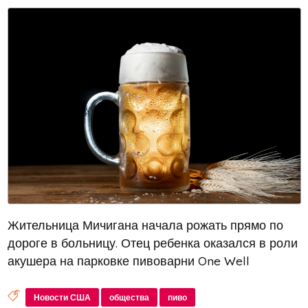
Жительница Мичигана начала рожать прямо по
дороге в больницу. Отец ребенка оказался в роли
акушера на парковке пивоварни One Well
Brewing, где и произошло чудо рождения. В честь
этого события родители решили назвать своего
Новости США
общества
пиво