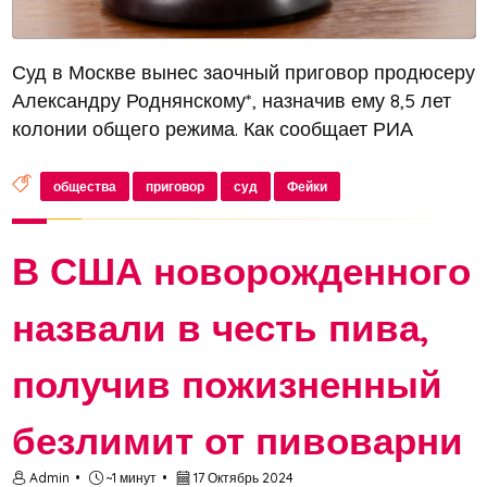
Суд в Москве вынес заочный приговор продюсеру
Александру Роднянскому*, назначив ему 8,5 лет
колонии общего режима. Как сообщает РИА
Новости, обвинение связано с распространением
ложной информации о действиях российской
общества
приговор
суд
Фейки
армии. Наказание начнет действо...
В США новорожденного
назвали в честь пива,
получив пожизненный
безлимит от пивоварни
Admin
~1 минут
17 Октябрь 2024