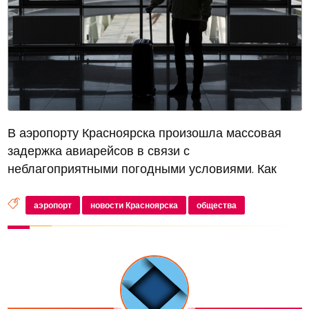
В аэропорту Красноярска произошла массовая
задержка авиарейсов в связи с
неблагоприятными погодными условиями. Как
сообщается в официальном Telegram-канале
аэропорта, густой туман накрыл город в пятницу,
аэропорт
новости Красноярска
общества
13 сентября, что значительно осложнило работу...