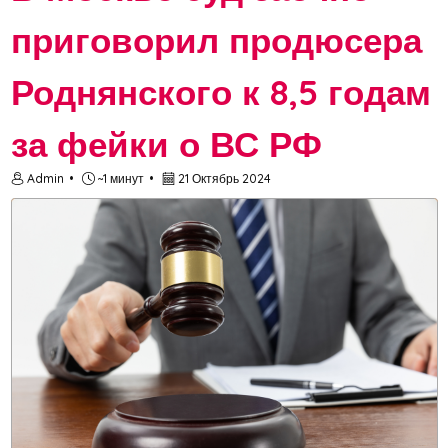
приговорил продюсера
Роднянского к 8,5 годам
за фейки о ВС РФ
Admin
~1 минут
21 Октябрь 2024