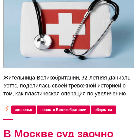
Жительница Великобритании, 32-летняя Даниэль
Уоттс, поделилась своей тревожной историей о
том, как пластическая операция по увеличению
груди привела к серьезным проблемам со
здоровьем. По информации издания The Sun,
здоровье
новости Великобритании
общества
женщина решилась на операцию в 202...
В Москве суд заочно