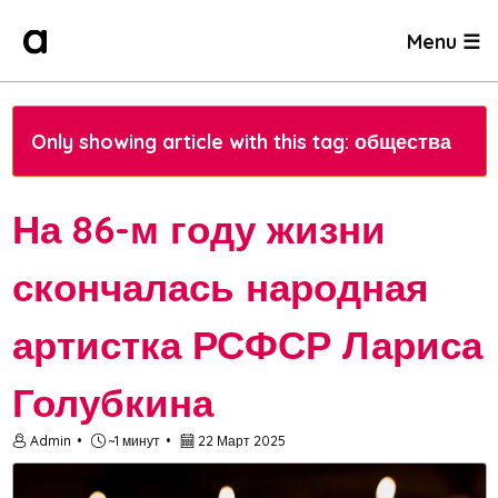
Menu ☰
Only showing article with this tag: общества
На 86-м году жизни
скончалась народная
артистка РСФСР Лариса
Голубкина
Admin
~1 минут
22 Март 2025