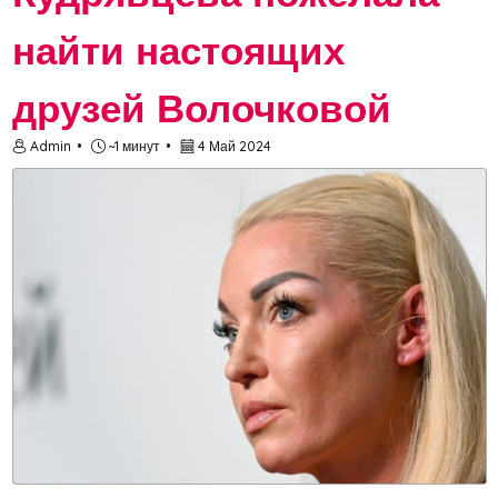
найти настоящих
друзей Волочковой
Admin
~1 минут
4 Май 2024