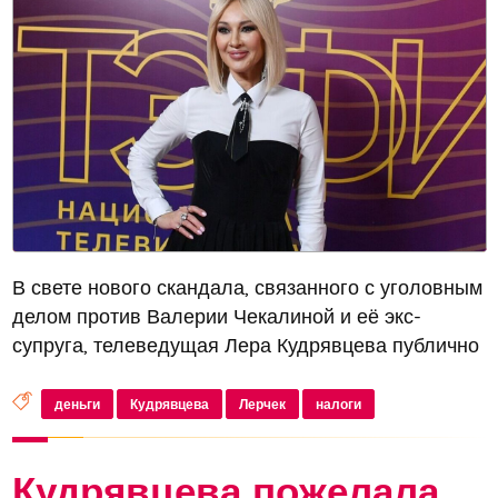
В свете нового скандала, связанного с уголовным
делом против Валерии Чекалиной и её экс-
супруга, телеведущая Лера Кудрявцева публично
раскритиковала блогершу Лерчек за её
баснословные гонорары и отказ от услуг своей
деньги
Кудрявцева
Лерчек
налоги
подруги, адвоката Кати Гордон. Куд...
Кудрявцева пожелала