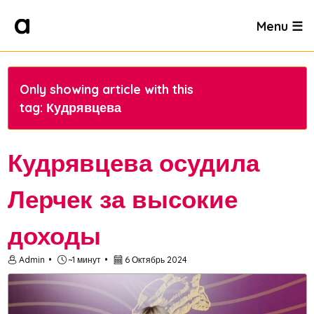
Menu ☰
Only showing article with this
tag: Кудрявцева
Кудрявцева осудила
Лерчек за высокие
доходы
Admin
~1 минут
6 Октябрь 2024