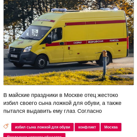
В майские праздники в Москве отец жестоко
избил своего сына ложкой для обуви, а также
пытался выдавить ему глаз. Согласно
информации от SHOT, 1 мая глава семьи вернулся
домой поздно ночью после прогулки и начал
избил сына ложкой для обуви
конфликт
Москва
конфликт с 17-летним сыном, который выс...