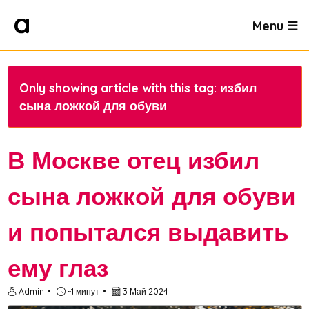
Menu ☰
Only showing article with this tag: избил
сына ложкой для обуви
В Москве отец избил
сына ложкой для обуви
и попытался выдавить
ему глаз
Admin
~1 минут
3 Май 2024