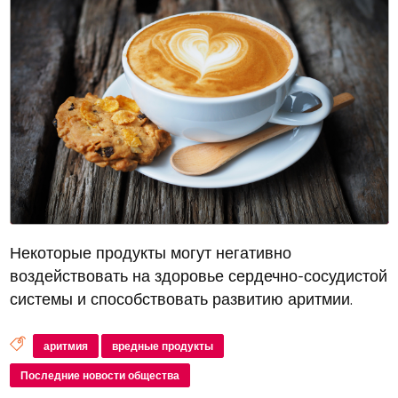
Некоторые продукты могут негативно
воздействовать на здоровье сердечно-сосудистой
системы и способствовать развитию аритмии.
Например, кофеин и напитки с его содержанием
могут стимулировать сердце, увеличивая его
аритмия
вредные продукты
частоту сокращений.
Последние новости общества