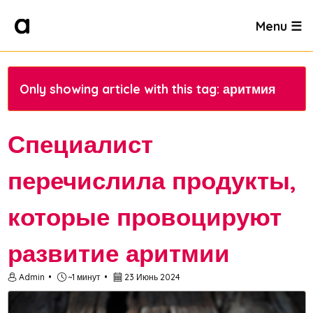
Menu ☰
Only showing article with this tag: аритмия
Специалист
перечислила продукты,
которые провоцируют
развитие аритмии
Admin
~1 минут
23 Июнь 2024