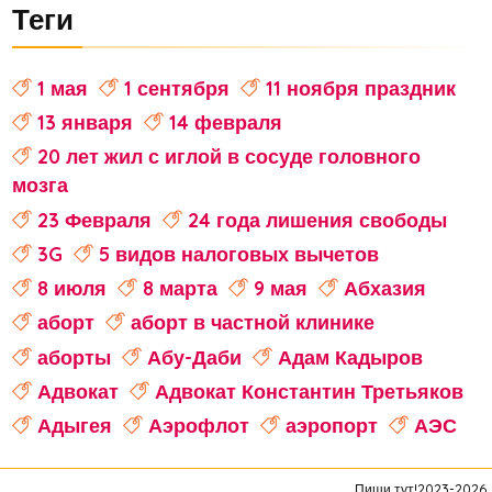
Теги
1 мая
1 сентября
11 ноября праздник
13 января
14 февраля
20 лет жил с иглой в сосуде головного
мозга
23 Февраля
24 года лишения свободы
3G
5 видов налоговых вычетов
8 июля
8 марта
9 мая
Абхазия
аборт
аборт в частной клинике
аборты
Абу-Даби
Адам Кадыров
Адвокат
Адвокат Константин Третьяков
Адыгея
Аэрофлот
аэропорт
АЭС
аферисты
Аффирмации
Афганистан
Пиши тут!2023-2026