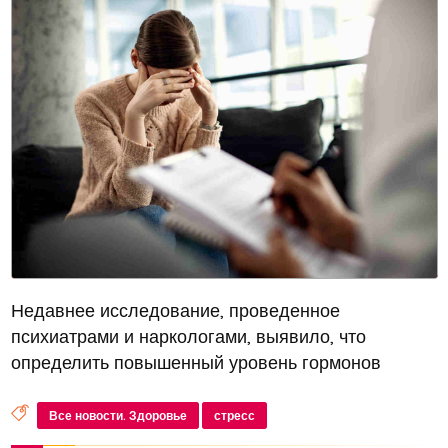
Недавнее исследование, проведенное
психиатрами и наркологами, выявило, что
определить повышенный уровень гормонов
стресса можно по ряду симптомов, влияющих как
на физическое, так и на психологическое
Все новости. Здоровье
стресс
состояние человека. В беседе с РИАМО эксперты