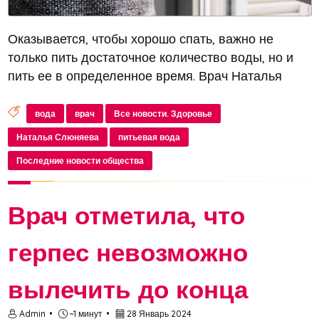
Оказывается, чтобы хорошо спать, важно не
только пить достаточное количество воды, но и
пить ее в определенное время. Врач Наталья
Слюняева поделилась с aif.ru рекомендациями по
питью воды перед сном
вода
врач
Все новости. Здоровье
Наталья Слюняева
питьевая вода
Последние новости общества
Врач отметила, что
герпес невозможно
вылечить до конца
Admin
~1 минут
28 Январь 2024