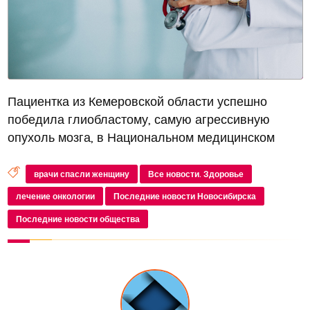
Пациентка из Кемеровской области успешно
победила глиобластому, самую агрессивную
опухоль мозга, в Национальном медицинском
исследовательском центре имени академика Е. Н.
Мешалкина Минздрава. Диагноз у нее был
врачи спасли женщину
Все новости. Здоровье
поставлен пять лет назад. Глиобластома х...
лечение онкологии
Последние новости Новосибирска
Последние новости общества