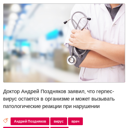
Доктор Андрей Поздняков заявил, что герпес-
вирус остается в организме и может вызывать
патологические реакции при нарушении
иммунитета. Этот вирус вызывает инфекцию,
которая может поражать кожу лица или половые
Андрей Поздняков
вирус
врач