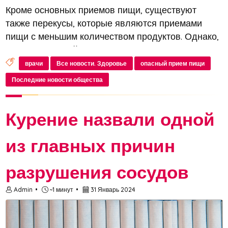
Кроме основных приемов пищи, существуют
также перекусы, которые являются приемами
пищи с меньшим количеством продуктов. Однако,
даже небольшой перекус может содержать
большое количество вредных веществ
врачи
Все новости. Здоровье
опасный прием пищи
Последние новости общества
Курение назвали одной
из главных причин
разрушения сосудов
Admin
~1 минут
31 Январь 2024