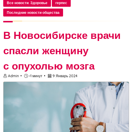
органы. Развитие герпеса может сопровож...
Все новости. Здоровье
герпес
Последние новости общества
В Новосибирске врачи
спасли женщину
с опухолью мозга
Admin
~1 минут
9 Январь 2024