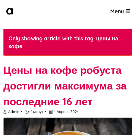
Menu ☰
Only showing article with this tag: цены на
кофе
Цены на кофе робуста
достигли максимума за
последние 16 лет
Admin
~1 минут
4 Апрель 2024