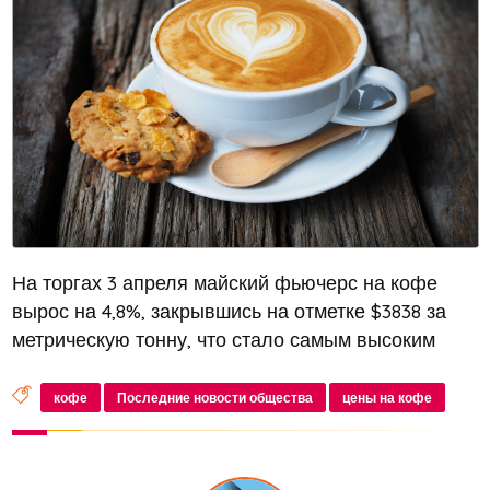
На торгах 3 апреля майский фьючерс на кофе
вырос на 4,8%, закрывшись на отметке $3838 за
метрическую тонну, что стало самым высоким
показателем с 2008 года. 4 апреля цены
продолжили свой рост, достигнув $3847 за
кофе
Последние новости общества
цены на кофе
метрическую тонну. С начала года стоим...