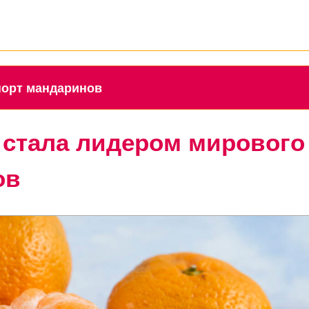
импорт мандаринов
я стала лидером мирового
ов