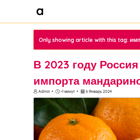
Only showing article with this tag: 
В 2023 году Росси
импорта мандарин
Admin
~1 минут
6 Январь 2024