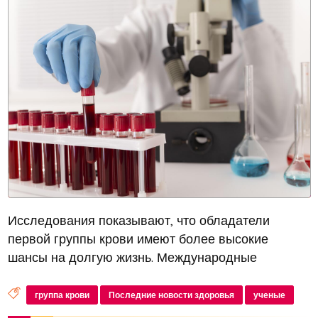
Исследования показывают, что обладатели
первой группы крови имеют более высокие
шансы на долгую жизнь. Международные
исследования подтверждают, что такие люди, как
правило, обладают лучшим здоровьем и меньшей
группа крови
Последние новости здоровья
ученые
предрасположенностью к вирусным и бактери...