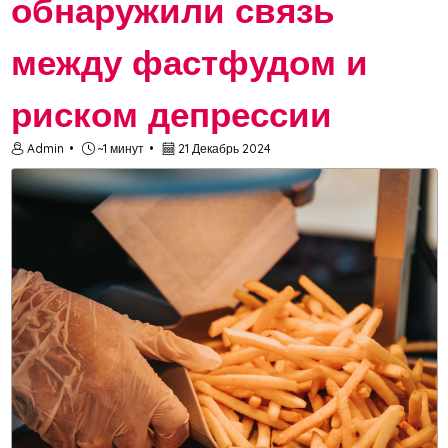
обнаружили связь
между фастфудом и
риском депрессии
Admin
~1 минут
21 Декабрь 2024