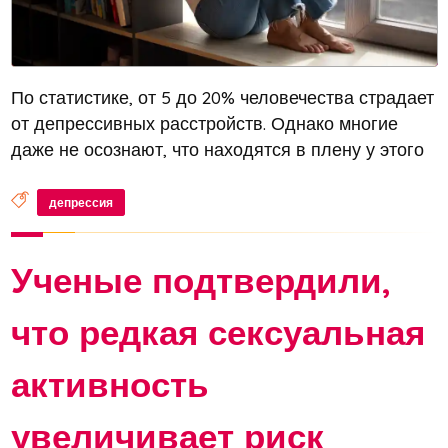
По статистике, от 5 до 20% человечества страдает
от депрессивных расстройств. Однако многие
даже не осознают, что находятся в плену у этого
опасного заболевания. Депрессия — это не просто
затянувшееся плохое настроение, а серьезная
депрессия
патология, требующ...
Ученые подтвердили,
что редкая сексуальная
активность
увеличивает риск