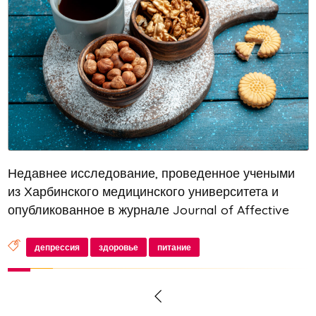
Недавнее исследование, проведенное учеными
из Харбинского медицинского университета и
опубликованное в журнале Journal of Affective
Disorders, выявило ряд продуктов, которые
положительно влияют на психологическое
депрессия
здоровье
питание
здоровье человека. В список таких про...