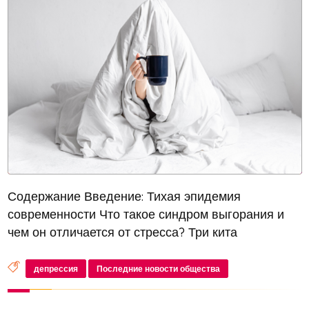
Содержание Введение: Тихая эпидемия
современности Что такое синдром выгорания и
чем он отличается от стресса? Три кита
выгорания: главные признаки, которые нельзя
игнорировать От энтузиазма до пепла: как
депрессия
Последние новости общества
развивается выгорание Кто в группе риска: ключ...