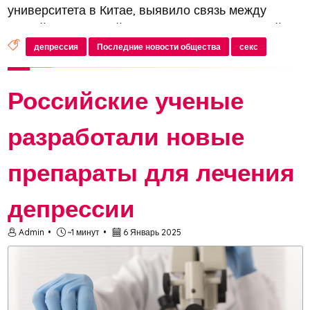
университета в Китае, выявило связь между
низкой сексуальной активностью и депрессией у
женщин. Результаты работы были опубликованы в
депрессия
Последние новости общества
секс
журнале The Journal of Sexual...
Российские ученые
разработали новые
препараты для лечения
депрессии
Admin
~1 минут
6 Январь 2025