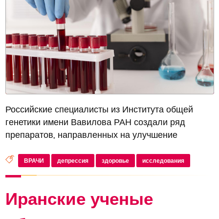
Российские специалисты из Института общей
генетики имени Вавилова РАН создали ряд
препаратов, направленных на улучшение
состояния микробиома кишечника. Одно из новых
средств показало обнадеживающие результаты в
ВРАЧИ
депрессия
здоровье
исследования
клинических испытаниях при лечении депр...
Иранские ученые