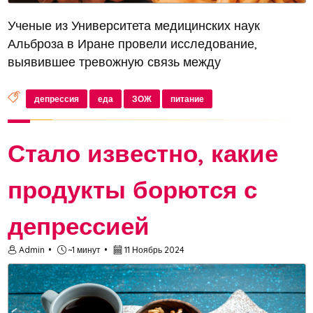
Ученые из Университета медицинских наук
Альброза в Иране провели исследование,
выявившее тревожную связь между
потреблением блюд быстрого питания и риском
развития депрессии. Результаты работы были
депрессия
еда
ЗОЖ
питание
опубликованы в научном издании Journal of
Affective...
Стало известно, какие
продукты борются с
депрессией
Admin
~1 минут
11 Ноябрь 2024