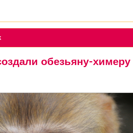
К
создали обезьяну-химеру