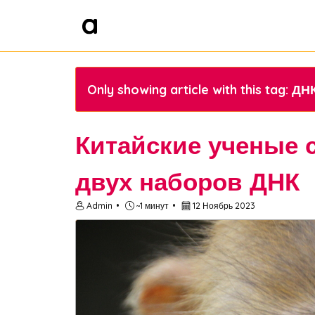
Only showing article with this tag: ДН
Китайские ученые 
двух наборов ДНК
Admin
~1 минут
12 Ноябрь 2023