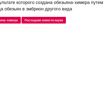
ультате которого создана обезьяна-химера путем
а обезьян в эмбрион другого вида
ьяна-химера
Последние новости науки