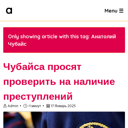
Menu ☰
Only showing article with this tag: Анатолий
Чубайс
Чубайса просят
проверить на наличие
преступлений
Admin
~1 минут
17 Январь 2025