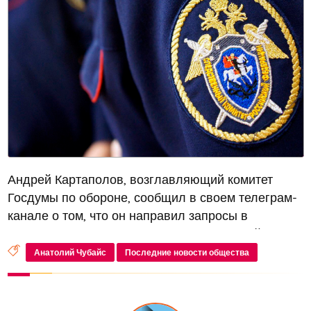
Андрей Картаполов, возглавляющий комитет
Госдумы по обороне, сообщил в своем телеграм-
канале о том, что он направил запросы в
Генеральную прокуратуру и Следственный
комитет России с просьбой провести проверку в
Анатолий Чубайс
Последние новости общества
отношении бывшего главы «Роснано» Анато...