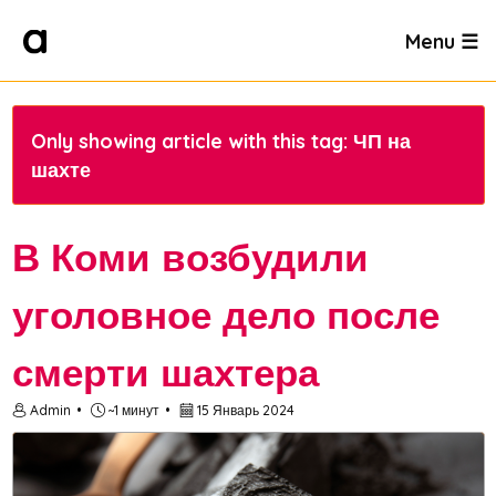
Menu ☰
Only showing article with this tag: ЧП на
шахте
В Коми возбудили
уголовное дело после
смерти шахтера
Admin
~1 минут
15 Январь 2024