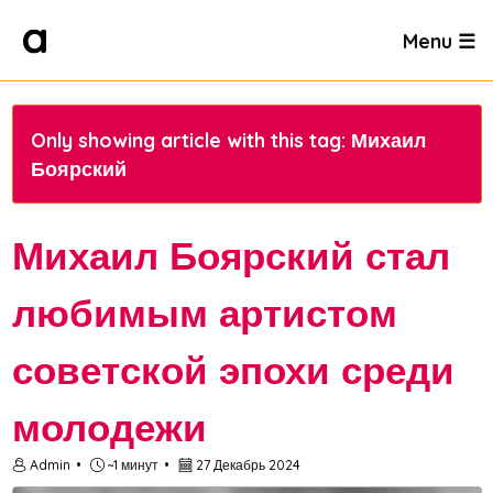
Menu ☰
Only showing article with this tag: Михаил
Боярский
Михаил Боярский стал
любимым артистом
советской эпохи среди
молодежи
Admin
~1 минут
27 Декабрь 2024