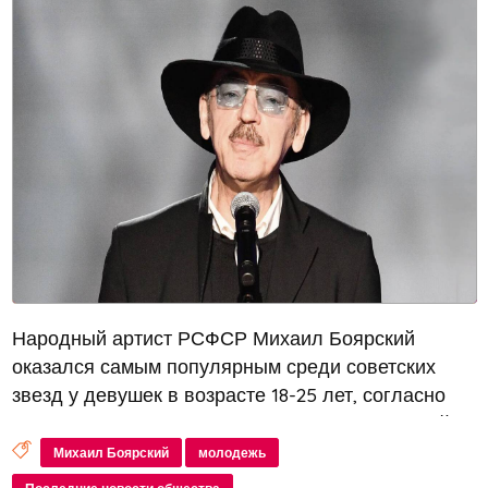
Народный артист РСФСР Михаил Боярский
оказался самым популярным среди советских
звезд у девушек в возрасте 18-25 лет, согласно
опросу, проведенному аналитиками контентной
платформы «Дзен». Результаты исследования
Михаил Боярский
молодежь
были опубликованы в «Ленте.ру». Около...