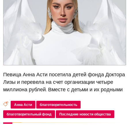
Певица Анна Асти посетила детей фонда Доктора
Лизы и перевела на счет организации четыре
миллиона рублей. Вместе с детьми и их родными
они провели несколько часов, исполнив в финале
встречи песни певицы.
Анна Асти
благотворительность
благотворительный фонд
Последние новости общества