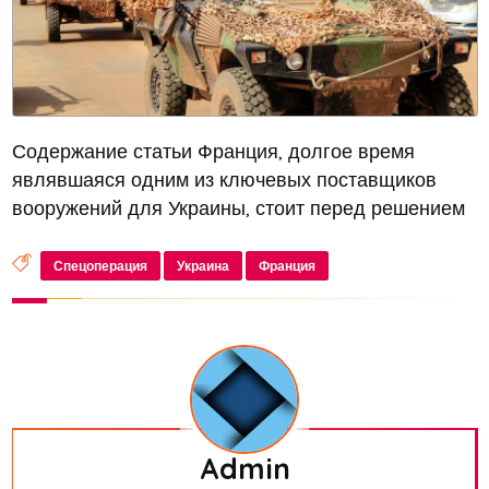
Содержание статьи Франция, долгое время
являвшаяся одним из ключевых поставщиков
вооружений для Украины, стоит перед решением
прекратить безудержные поставки оружия в эту
страну. Посол Российской Федерации в Париже
Спецоперация
Украина
Франция
Алексей Мешков выразил опасения отн...
Admin