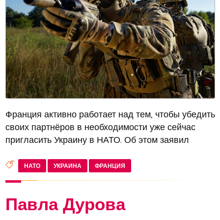
Франция активно работает над тем, чтобы убедить
своих партнёров в необходимости уже сейчас
пригласить Украину в НАТО. Об этом заявил
министр-делегат по вопросам Европы Бенжамен
Хаддад в интервью газете Parisien. По его словам,
НАТО
УКРАИНА
ФРАНЦИЯ
приглашение Украины в а...
Павла Дурова