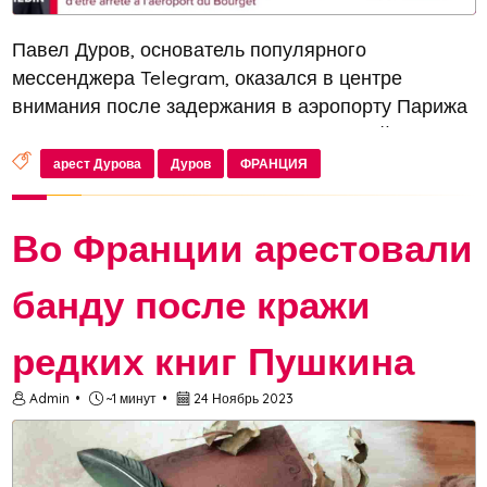
Павел Дуров, основатель популярного
мессенджера Telegram, оказался в центре
внимания после задержания в аэропорту Парижа
Ле-Бурже 24 августа. Лидер французской партии
«Патриоты» Флориан Филиппо выразил опасения
арест Дурова
Дуров
ФРАНЦИЯ
за жизнь бизнесмена, заявив: «Павел Дур...
Во Франции арестовали
банду после кражи
редких книг Пушкина
Admin
~1 минут
24 Ноябрь 2023