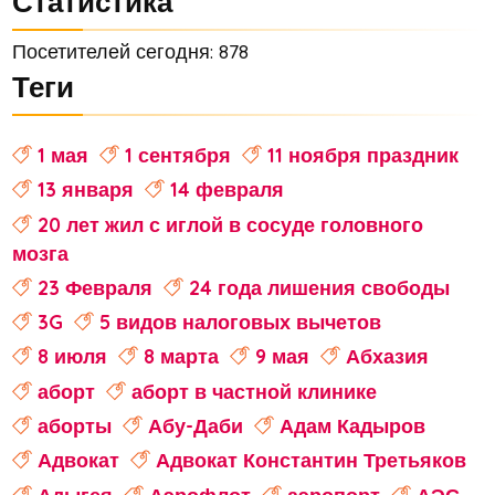
Статистика
Посетителей сегодня: 878
Теги
1 мая
1 сентября
11 ноября праздник
13 января
14 февраля
20 лет жил с иглой в сосуде головного
мозга
23 Февраля
24 года лишения свободы
3G
5 видов налоговых вычетов
8 июля
8 марта
9 мая
Абхазия
аборт
аборт в частной клинике
аборты
Абу-Даби
Адам Кадыров
Адвокат
Адвокат Константин Третьяков
Адыгея
Аэрофлот
аэропорт
АЭС