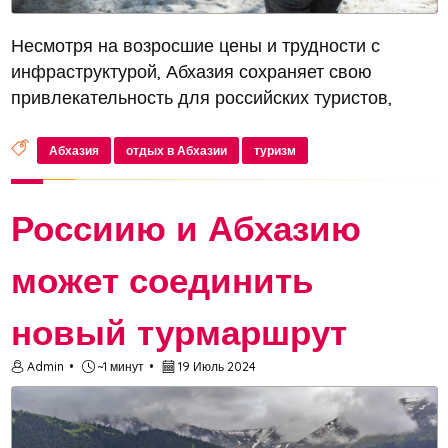
Несмотря на возросшие цены и трудности с
инфраструктурой, Абхазия сохраняет свою
привлекательность для российских туристов,
сообщает «Новосвят». Однако этим летом отдых в
Стране Души омрачается постоянными перебоями
Абхазия
отдых в Абхазии
туризм
с электричеством и водоснабжением,...
Россиию и Абхазию
может соединить
новый турмаршрут
Admin
~1 минут
19 Июль 2024