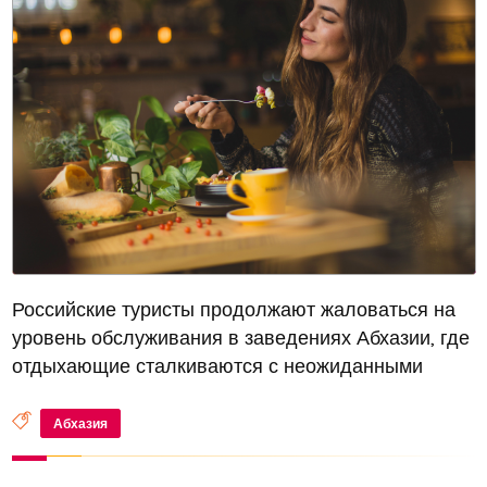
Российские туристы продолжают жаловаться на
уровень обслуживания в заведениях Абхазии, где
отдыхающие сталкиваются с неожиданными
расходами. Так, путешественница Светлана
Орлова рассказала, что вход в одно из кафе,
Абхазия
расположенное в историческом здании...