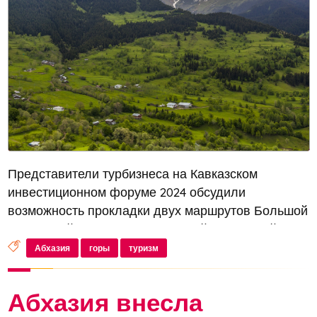
Представители турбизнеса на Кавказском
инвестиционном форуме 2024 обсудили
возможность прокладки двух маршрутов Большой
Кавказской тропы между Россией и Абхазией.
Планируется возрождение горного туризма в
Абхазия
горы
туризм
России, в рамках которого будет создан проект...
Абхазия внесла