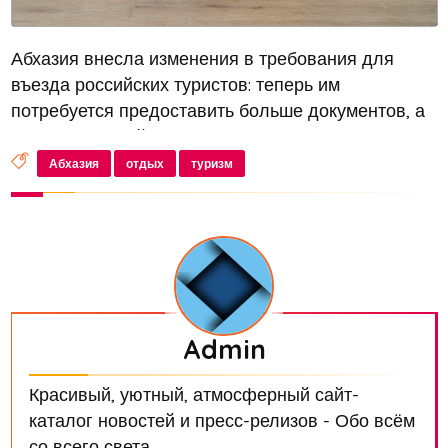
Абхазия внесла изменения в требования для
въезда российских туристов: теперь им
потребуется предоставить больше документов, а
также будут действовать новые ограничения на
ввоз товаров
Абхазия
отдых
туризм
Admin
Красивый, уютный, атмосферный сайт-
каталог новостей и пресс-релизов - Обо всём
со всего света