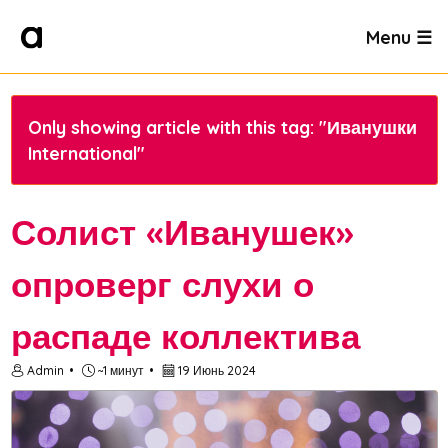
Menu ☰
Only showing article with this tag: "Иванушки
International"
Солист «Иванушек»
опроверг слухи о
распаде коллектива
Admin
~1 минут
19 Июнь 2024