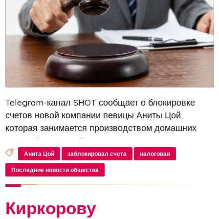
Telegram-канал SHOT сообщает о блокировке
счетов новой компании певицы Аниты Цой,
которая занимается производством домашних
солений. Причиной этого стала несвоевременная
подача налоговой декларации. Как стало
Анита Цой
заблокировал счета
налоговая
известно, 53-летняя народная артистка Рос...
Последние новости общества
Киркорову