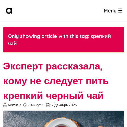
Menu ☰
Only showing article with this tag: крепкий
чай
Эксперт рассказала,
кому не следует пить
крепкий черный чай
Admin
~1 минут
12 Декабрь 2023