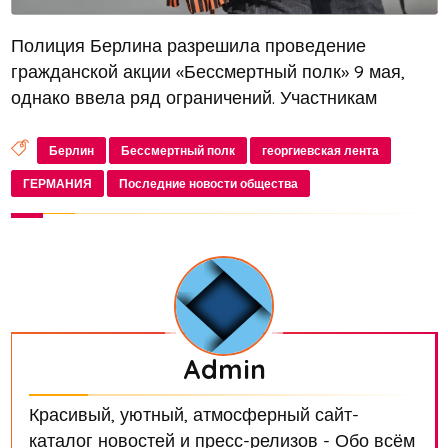
Полиция Берлина разрешила проведение
гражданской акции «Бессмертный полк» 9 мая,
однако ввела ряд ограничений. Участникам
запрещено использовать георгиевские ленты и
символы «V» и «Z». Организаторы акции
Берлин
Бессмертный полк
георгиевская лента
пригласили всех, кто хочет почтить память фрон...
ГЕРМАНИЯ
Последние новости общества
Admin
Красивый, уютный, атмосферный сайт-
каталог новостей и пресс-релизов - Обо всём