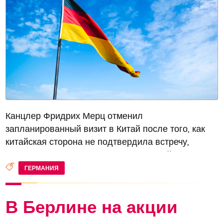
Канцлер Фридрих Мерц отменил
запланированный визит в Китай после того, как
китайская сторона не подтвердила встречу,
сообщают немецкие СМИ. Ранее по той же
причине был отменён и визит министра
ГЕРМАНИЯ
иностранных дел Германии Йоханна Вадефуля,
отмечают издан...
В Берлине на акции