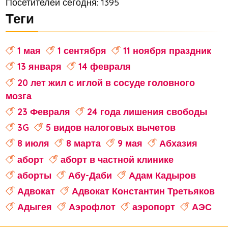
Посетителей сегодня: 1395
Теги
1 мая
1 сентября
11 ноября праздник
13 января
14 февраля
20 лет жил с иглой в сосуде головного
мозга
23 Февраля
24 года лишения свободы
3G
5 видов налоговых вычетов
8 июля
8 марта
9 мая
Абхазия
аборт
аборт в частной клинике
аборты
Абу-Даби
Адам Кадыров
Адвокат
Адвокат Константин Третьяков
Адыгея
Аэрофлот
аэропорт
АЭС
аферисты
Аффирмации
Афганистан