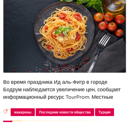
Во время праздника Ид аль-Фитр в городе
Бодрум наблюдается увеличение цен, сообщает
информационный ресурс TourProm. Местные
эксперты опросили туристов из Турции, которые
рассказали о текущей ситуации с ценами на
макароны
Последние новости общества
Турция
отдых. В результате резкого повышения...