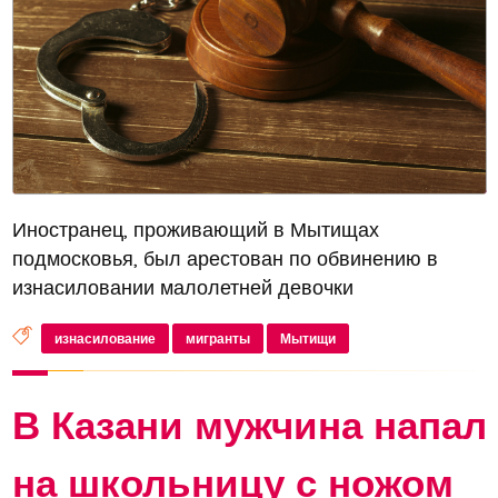
Иностранец, проживающий в Мытищах
подмосковья, был арестован по обвинению в
изнасиловании малолетней девочки
изнасилование
мигранты
Мытищи
В Казани мужчина напал
на школьницу с ножом