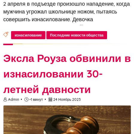
2 апреля в подъезде произошло нападение, когда
мужчина угрожал школьнице ножом, пытаясь
совершить изнасилование. Девочка
сопротивлялась, и нападавший дважды ударил
её
изнасилование
Последние новости общества
Эксла Роуза обвинили в
изнасиловании 30-
летней давности
Admin
~1 минут
24 Ноябрь 2023