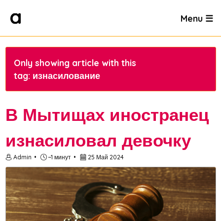
Menu ☰
Only showing article with this
tag: изнасилование
В Мытищах иностранец
изнасиловал девочку
Admin
~1 минут
25 Май 2024