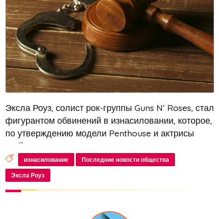
Эксла Роуз, солист рок-группы Guns N’ Roses, стал
фигурантом обвинений в изнасиловании, которое,
по утверждению модели Penthouse и актрисы
Шейлы Кеннеди, произошло в 1989 году. Согласно
их заявлениям, они познакомились с музыкантом
изнасилование
Последние новости общества
в одном из ночных...
Эксла Роуз