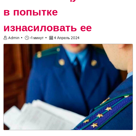
в попытке
изнасиловать ее
Admin
~1 минут
4 Апрель 2024