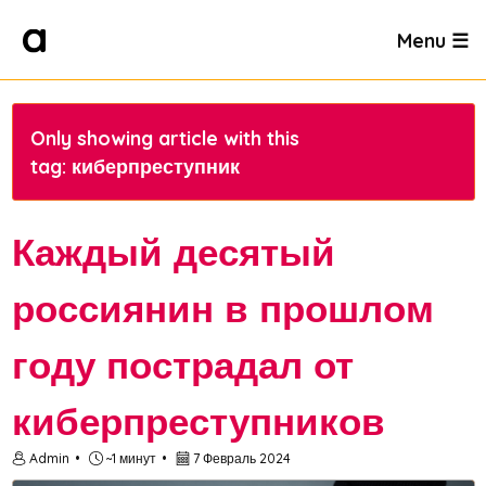
Menu ☰
Only showing article with this
tag: киберпреступник
Каждый десятый
россиянин в прошлом
году пострадал от
киберпреступников
Admin
~1 минут
7 Февраль 2024