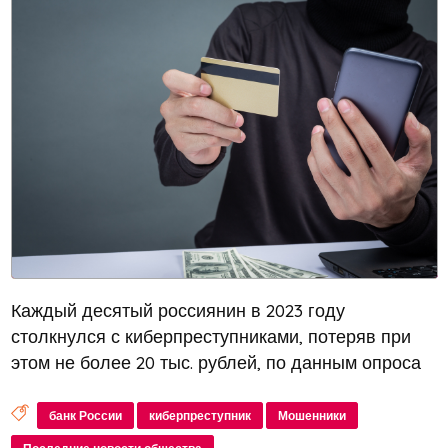
Каждый десятый россиянин в 2023 году
столкнулся с киберпреступниками, потеряв при
этом не более 20 тыс. рублей, по данным опроса
Банка России. Жертвы чаще всего передавали
мошенникам данные карты или переводили
банк России
киберпреступник
Мошенники
деньги самостоятельно