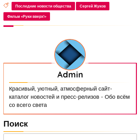
по авторским правам на музыкальные
Последние новости общества
Сергей Жуков
произведения группы. Контроль за ситуацией...
Фильм «Руки вверх!»
Admin
Красивый, уютный, атмосферный сайт-
каталог новостей и пресс-релизов - Обо всём
со всего света
Поиск