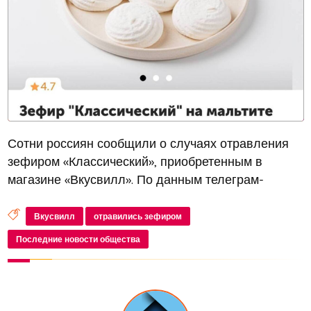
Сотни россиян сообщили о случаях отравления
зефиром «Классический», приобретенным в
магазине «Вкусвилл». По данным телеграм-
канала Mash, среди симптомов — боль в животе,
понос и тошнота. Один из пострадавших, который
Вкусвилл
отравились зефиром
отравился вместе с супругой, напр...
Последние новости общества