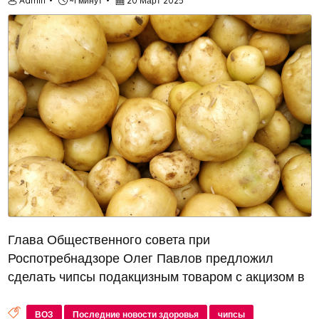
Admin
~1 минут
20 Март 2025
Глава Общественного совета при
Роспотребнадзоре Олег Павлов предложил
сделать чипсы подакцизным товаром с акцизом в
размере 20% от их стоимости. В своем обращении
к председателю правительства Михаилу
ВОЗ
Последние новости здоровья
чипсы