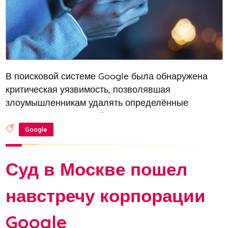
В поисковой системе Google была обнаружена
критическая уязвимость, позволявшая
злоумышленникам удалять определённые
страницы из поисковой выдачи. О проблеме
сообщил специалист по информационной
Google
безопасности, отметив, что данная лазейка
активно исполь...
Суд в Москве пошел
навстречу корпорации
Google