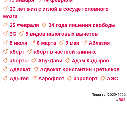
20 лет жил с иглой в сосуде головного
мозга
23 Февраля
24 года лишения свободы
3G
5 видов налоговых вычетов
8 июля
8 марта
9 мая
Абхазия
аборт
аборт в частной клинике
аборты
Абу-Даби
Адам Кадыров
Адвокат
Адвокат Константин Третьяков
Адыгея
Аэрофлот
аэропорт
АЭС
аферисты
Аффирмации
Афганистан
Пиши тут!2023-2026
Африка
Агата Кристи
RSS
Агата Муцениеце
агрессивное поведение
агрессия
агро-кадры
агротуризм
Агузарова