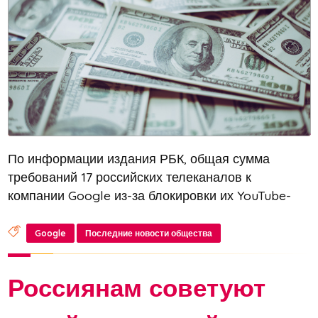
По информации издания РБК, общая сумма
требований 17 российских телеканалов к
компании Google из-за блокировки их YouTube-
аккаунтов возросла до двух ундециллионов
рублей. Ундециллион — это астрономическая
Google
Последние новости общества
цифра с 36 нулями. Согласно данным РБК, в пон...
Россиянам советуют