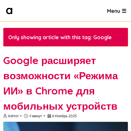
Menu ☰
Only showing article with this tag: Google
Google расширяет
возможности «Режима
ИИ» в Chrome для
мобильных устройств
Admin
~1 минут
6 Ноябрь 2025