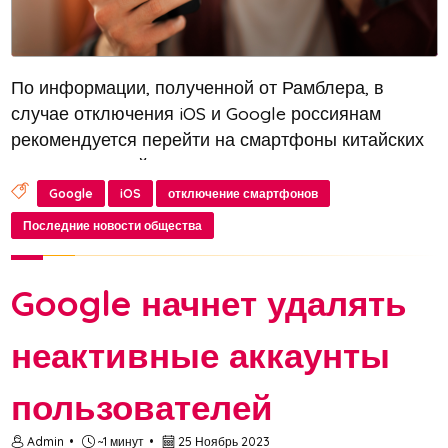
По информации, полученной от Рамблера, в
случае отключения iOS и Google россиянам
рекомендуется перейти на смартфоны китайских
производителей, как утверждает Ура.ра, ссылаясь
на Валентина Петухова из YouTube-канала
Google
iOS
отключение смартфонов
Vylsacom
Последние новости общества
Google начнет удалять
неактивные аккаунты
пользователей
Admin
~1 минут
25 Ноябрь 2023