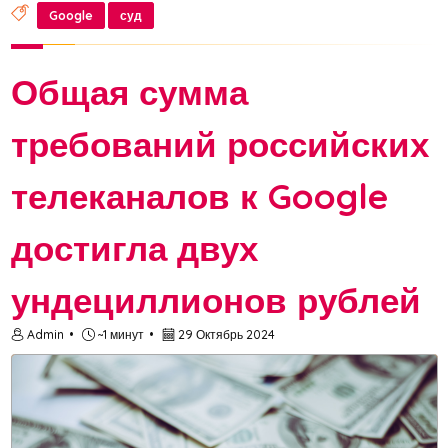
запрете списания средств со счетов ООО «Гугл»,
Google
суд
ранее обязавшегося выплатить...
Общая сумма
требований российских
телеканалов к Google
достигла двух
ундециллионов рублей
Admin
~1 минут
29 Октябрь 2024