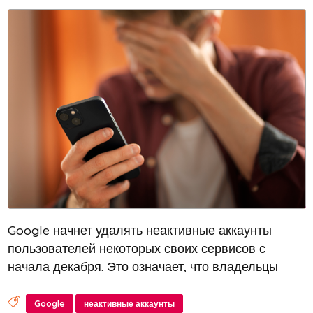
Google начнет удалять неактивные аккаунты
пользователей некоторых своих сервисов с
начала декабря. Это означает, что владельцы
почты Gmail, сервиса для создания документов
Docs, хранилища Drive, планировщика Calendar и
Google
неактивные аккаунты