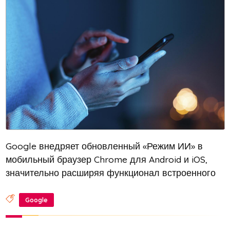
Google внедряет обновленный «Режим ИИ» в
мобильный браузер Chrome для Android и iOS,
значительно расширяя функционал встроенного
чат-бота. Ранее пользователи могли получать
быстрые ответы на вопросы и советы в формате
Google
общения с нейросетью. Сейчас же...