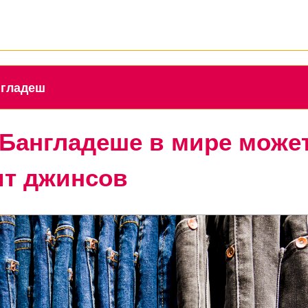
англадеш
 Бангладеше в мире може
ит джинсов