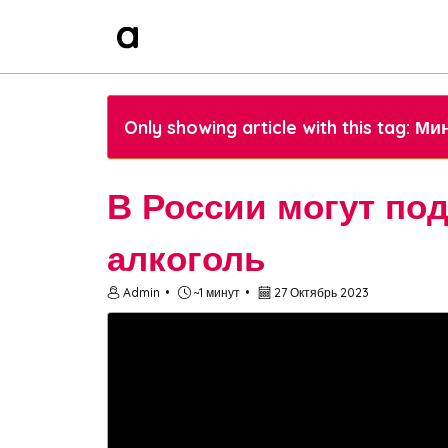
Only showing article with this tag:
В России могут по
алкоголь
Admin
~1 минут
27 Октябрь 2023