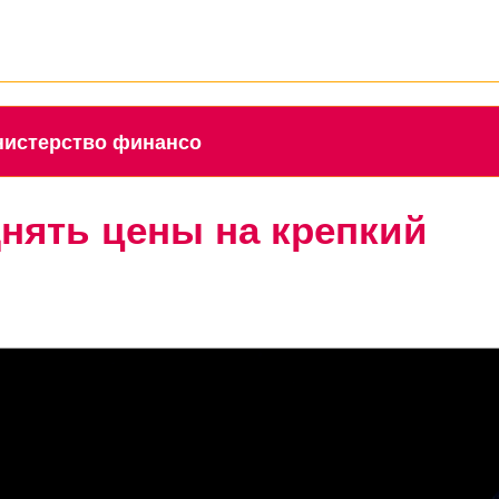
 Министерство финансо
днять цены на крепкий