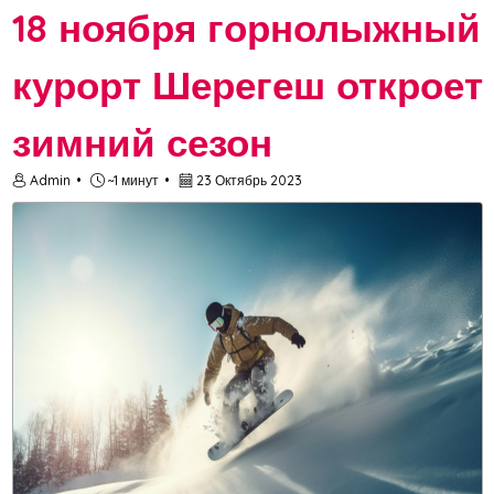
18 ноября горнолыжный
курорт Шерегеш откроет
зимний сезон
Admin
~1 минут
23 Октябрь 2023