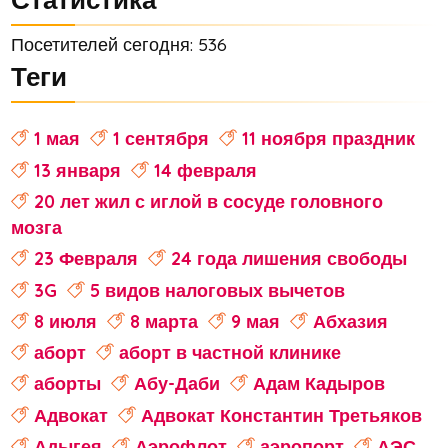
Посетителей сегодня: 536
Теги
1 мая
1 сентября
11 ноября праздник
13 января
14 февраля
20 лет жил с иглой в сосуде головного
мозга
23 Февраля
24 года лишения свободы
3G
5 видов налоговых вычетов
8 июля
8 марта
9 мая
Абхазия
аборт
аборт в частной клинике
аборты
Абу-Даби
Адам Кадыров
Адвокат
Адвокат Константин Третьяков
Адыгея
Аэрофлот
аэропорт
АЭС