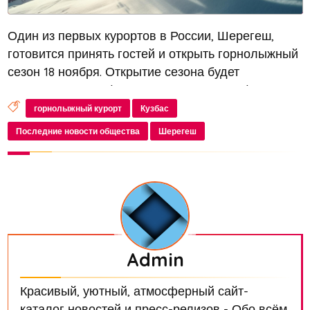
Один из первых курортов в России, Шерегеш,
готовится принять гостей и открыть горнолыжный
сезон 18 ноября. Открытие сезона будет
сопровождаться фестивалем «Шерегешфест.
Первооткрыватели»
горнолыжный курорт
Кузбас
Последние новости общества
Шерегеш
Admin
Красивый, уютный, атмосферный сайт-
каталог новостей и пресс-релизов - Обо всём