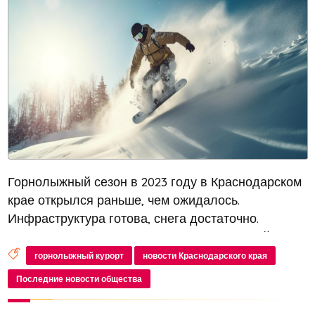
Горнолыжный сезон в 2023 году в Краснодарском
крае открылся раньше, чем ожидалось.
Инфраструктура готова, снега достаточно.
Первые туристы уже покатались на Красной
Поляне, а через неделю откроется курорт Роза
горнолыжный курорт
новости Краснодарского края
Хутор
Последние новости общества