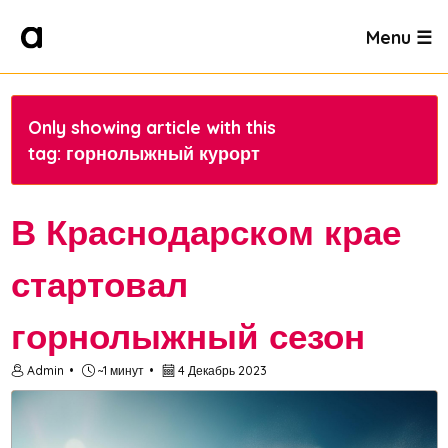
Menu ☰
Only showing article with this
tag: горнолыжный курорт
В Краснодарском крае
стартовал
горнолыжный сезон
Admin
~1 минут
4 Декабрь 2023