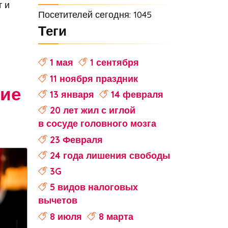
т и
Посетителей сегодня: 1045
Теги
1 мая
1 сентября
11 ноября праздник
тие
13 января
14 февраля
20 лет жил с иглой
в сосуде головного мозга
23 Февраля
24 года лишения свободы
3G
5 видов налоговых
вычетов
8 июля
8 марта