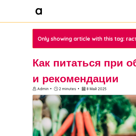
Only showing article with this tag: га
Как питаться при о
и рекомендации
Admin
2 minutes
8 Май 2025