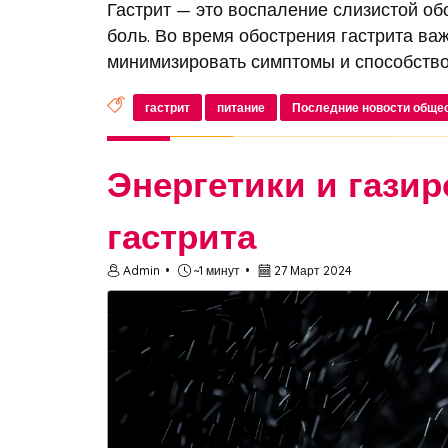
Гастрит — это воспаление слизистой об
боль. Во время обострения гастрита ва
минимизировать симптомы и способствов
гастрит
питание
Последние новости обще
Энергетики и гази
гастрита
Admin
~1 минут
27 Март 2024