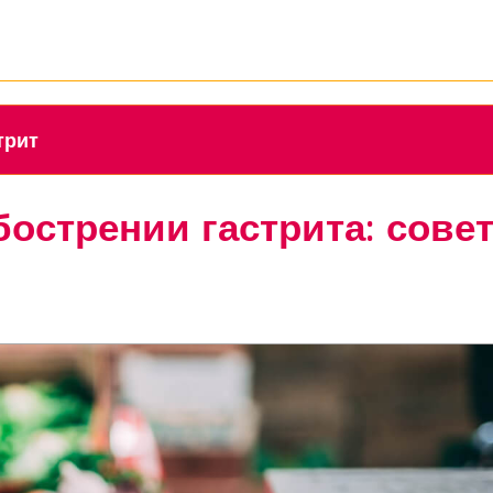
стрит
бострении гастрита: сове