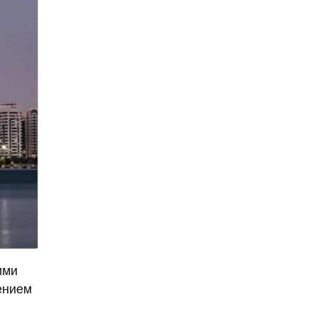
9 мая
Абхазия
аборт
аборт в частной клинике
аборты
Абу-Даби
Адам Кадыров
Адвокат
Адвокат Константин
Третьяков
Адыгея
Аэрофлот
аэропорт
АЭС
аферисты
Аффирмации
Афганистан
Африка
ими
Агата Кристи
ением
Агата Муцениеце