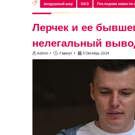
воздушный шар
ОАЭ
Последние новости 
Лерчек и ее бывше
нелегальный выво
Admin
~1 минут
3 Октябрь 2024