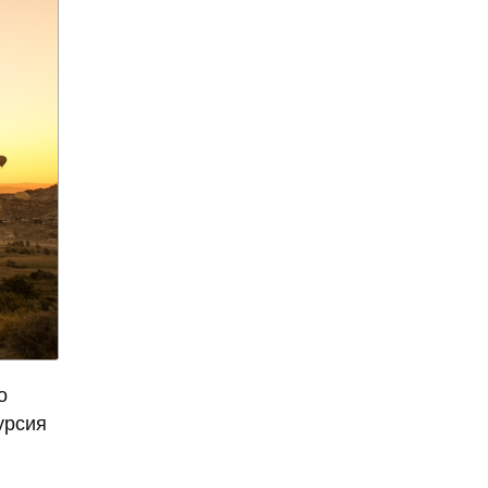
Александр Ишевский
Александр Колесов
Александр Круг
Александр Лукашенко
Александр Мамут
Александр Масляков
Александр Мясников
Александр Невский
Александр Овечкин
Александр Панкратов-
Черный
Александр Панкратов-
о
Чёрный
урсия
Александр Петров
Александр Пушкин