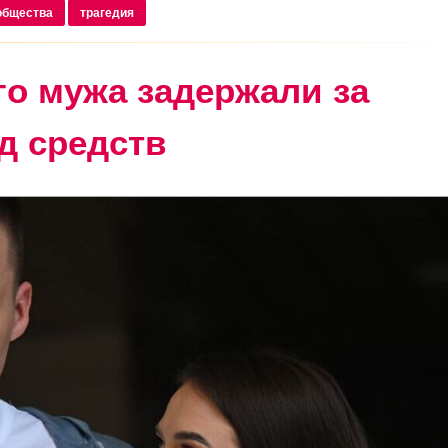
общества
трагедия
го мужа задержали за
д средств