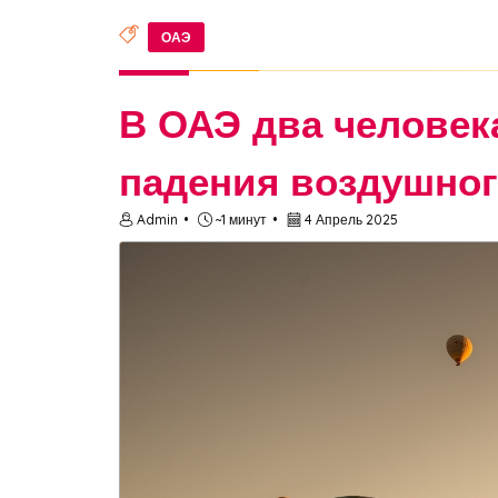
ОАЭ
В ОАЭ два человека
падения воздушног
Admin
~1 минут
4 Апрель 2025