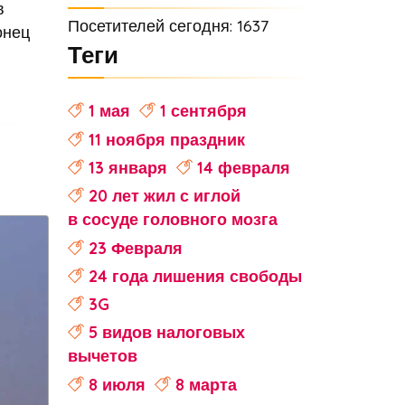
в
Посетителей сегодня: 1637
онец
Теги
1 мая
1 сентября
11 ноября праздник
13 января
14 февраля
20 лет жил с иглой
в сосуде головного мозга
23 Февраля
24 года лишения свободы
3G
5 видов налоговых
вычетов
8 июля
8 марта