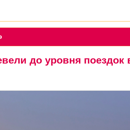
Э
вели до уровня поездок 