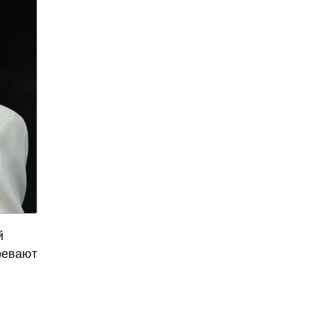
нашли в Гималаях
алкоголизм
алкоголь
алкогольное мороженное
алкогольные
калькуляторы
алкогольные настойки
алкомаркет
Алла Пугачева
аллергия
аллигатор поглотил
женщину
й
Алсу
Алтай
ревают
«Алые паруса»
американские ученые
Американский писатель