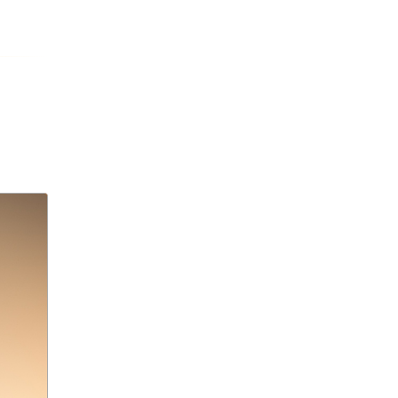
агрессивное поведение
агрессия
агро-кадры
агротуризм
Агузарова
Ахмат
Aito M9
Айсылу Чижевская
айтишники
"Ак Барс"
акалкоголь
акне
актер
актер скончался
актриса
Актриса Елена Корикова
Акушер-гинеколог
аквариум-музей
Александр Бастрыкин
Александр Бениш