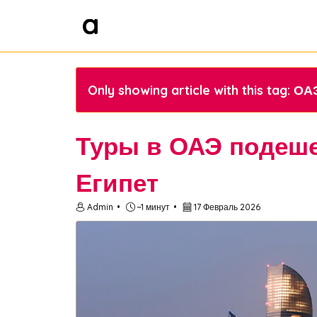
Only showing article with this tag: ОА
Туры в ОАЭ подеше
Египет
Admin
~1 минут
17 Февраль 2026