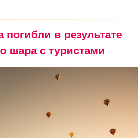
 погибли в результате
о шара с туристами