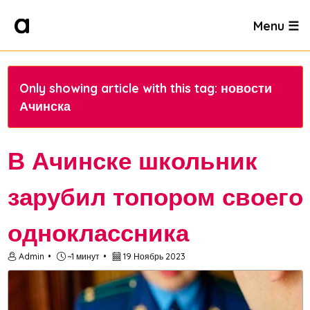
Menu ☰
Only showing article with this tag: новости
Ачинска
В Ачинске школьник
зарубил топором своего
одноклассника
Admin
~1 минут
19 Ноябрь 2023