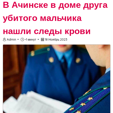
В Ачинске в доме друга
убитого мальчика
нашли следы крови
Admin
~1 минут
18 Ноябрь 2023