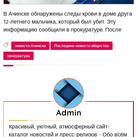
В Ачинске обнаружены следы крови в доме друга
12-летнего мальчика, который был убит. Эту
информацию сообщили в прокуратуре. После
школы мальчик пошел к своему другу и после
этого его больше никто не видел
новости Ачинска
Последние новости общества
прокуратура
Admin
Красивый, уютный, атмосферный сайт-
каталог новостей и пресс-релизов - Обо всём