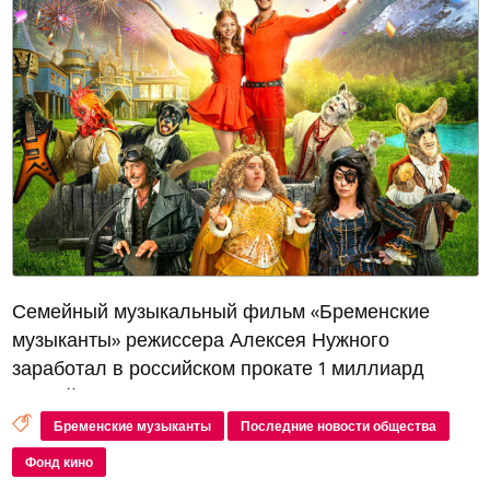
Семейный музыкальный фильм «Бременские
музыканты» режиссера Алексея Нужного
заработал в российском прокате 1 миллиард
рублей всего за четыре дня. Это подтверждают
данные Единой федеральной
Бременские музыканты
Последние новости общества
автоматизированной информационной системы
Фонд кино
сведений о показах...