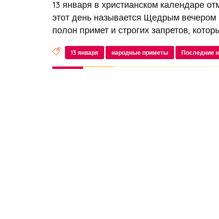
13 января в христианском календаре от
этот день называется Щедрым вечером 
полон примет и строгих запретов, котор
13 января
народные приметы
Последние н