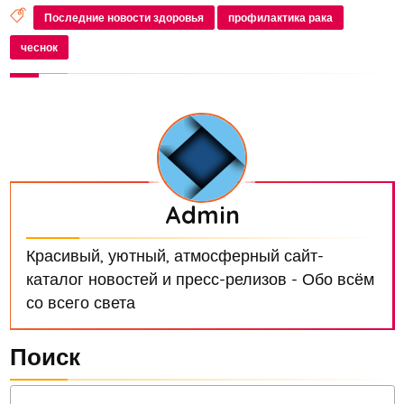
ссылкой на врачей. Аллицин помогает
Последние новости здоровья
профилактика рака
нейтрализовать токсины и поддерживать
чеснок
здоровь...
Admin
Красивый, уютный, атмосферный сайт-
каталог новостей и пресс-релизов - Обо всём
со всего света
Поиск