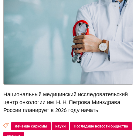
Национальный медицинский исследовательский
центр онкологии им. Н. Н. Петрова Минздрава
России планирует в 2026 году начать
использование дендритно-клеточных вакцин
собственного производства для лечения
лечение саркомы
науки
Последние новости общества
меланомы и саркомы, пишет ТАСС. На пресс-