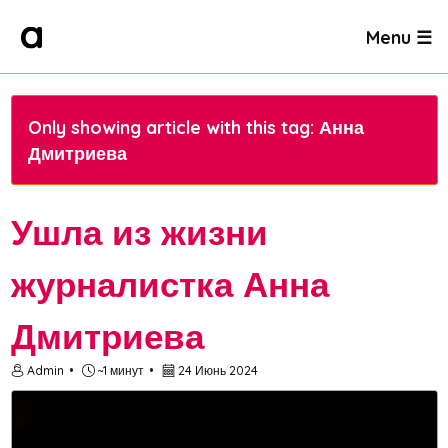
Menu ☰
Only showing article with this tag: Анна
Дмитриева
Ушла из жизни
журналистка Анна
Дмитриева
Admin
~1 минут
24 Июнь 2024