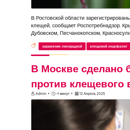
В Ростовской области зарегистрирован
клещей, сообщает Роспотребнадзор. Кр
Дубовском, Песчанокопском, Красносули
заражение лихорадкой
клещевой энцефалит
В Москве сделано 
против клещевого 
Admin
~1 минут
12 Апрель 2025