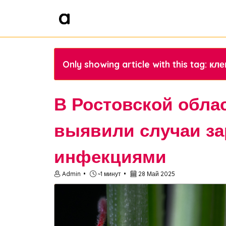
Only showing article with this tag: 
В Ростовской обла
выявили случаи з
инфекциями
Admin
~1 минут
28 Май 2025