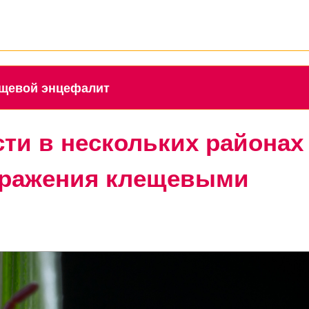
клещевой энцефалит
сти в нескольких районах
аражения клещевыми