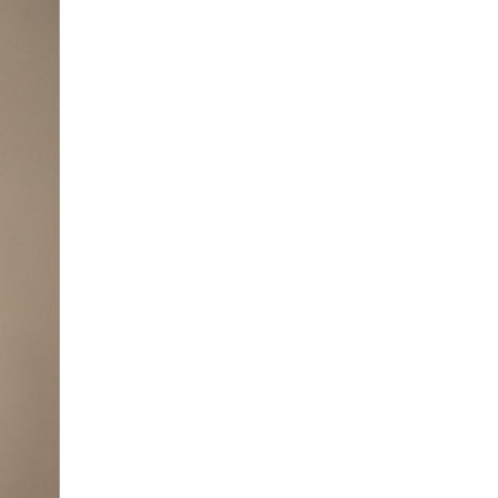
9 мая
Абхазия
аборт
аборт в частной клинике
аборты
Абу-Даби
Адам Кадыров
Адвокат
Адвокат Константин
Третьяков
Адыгея
Аэрофлот
аэропорт
АЭС
аферисты
Аффирмации
Афганистан
Африка
Агата Кристи
Агата Муцениеце