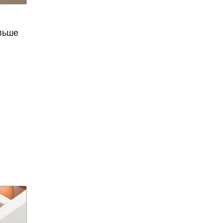
агрессивное поведение
агрессия
агро-кадры
ольше
агротуризм
Агузарова
Ахмат
Aito M9
Айсылу Чижевская
айтишники
"Ак Барс"
акалкоголь
акне
актер
актер скончался
актриса
Актриса Елена Корикова
Акушер-гинеколог
аквариум-музей
Александр Бастрыкин
Александр Бениш