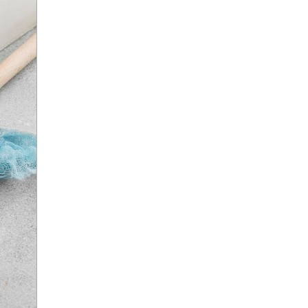
Александр Ишевский
Александр Колесов
Александр Круг
Александр Лукашенко
Александр Мамут
Александр Масляков
Александр Мясников
Александр Невский
Александр Овечкин
Александр Панкратов-
Черный
Александр Панкратов-
Чёрный
Александр Петров
Александр Пушкин